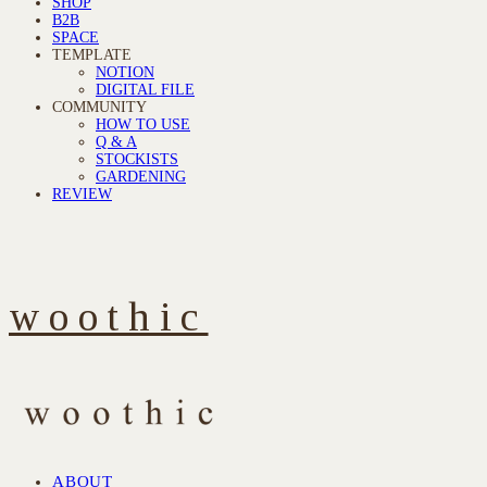
SHOP
B2B
SPACE
TEMPLATE
NOTION
DIGITAL FILE
COMMUNITY
HOW TO USE
Q & A
STOCKISTS
GARDENING
REVIEW
woothic
ABOUT