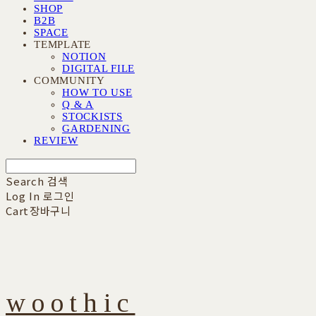
SHOP
B2B
SPACE
TEMPLATE
NOTION
DIGITAL FILE
COMMUNITY
HOW TO USE
Q & A
STOCKISTS
GARDENING
REVIEW
Search
검색
Log In
로그인
Cart
장바구니
woothic