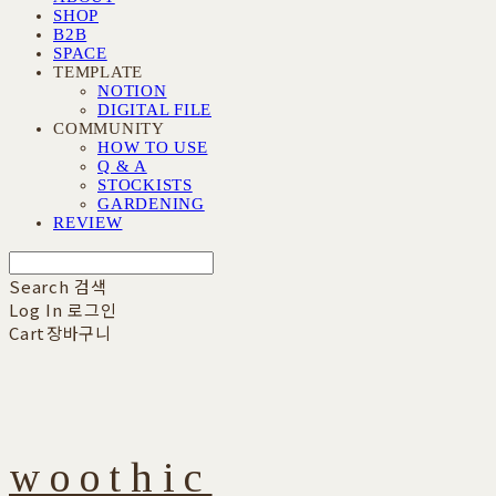
SHOP
B2B
SPACE
TEMPLATE
NOTION
DIGITAL FILE
COMMUNITY
HOW TO USE
Q & A
STOCKISTS
GARDENING
REVIEW
Search
검색
Log In
로그인
Cart
장바구니
woothic