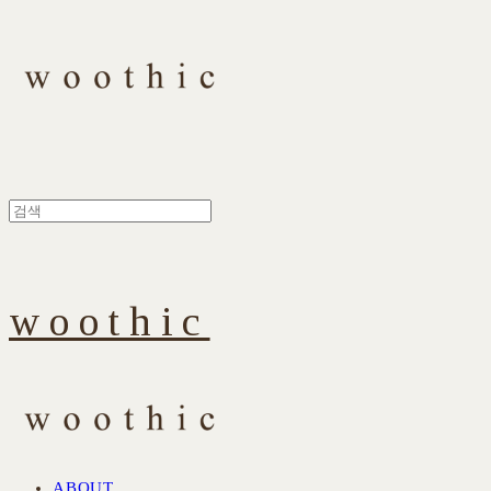
woothic
ABOUT