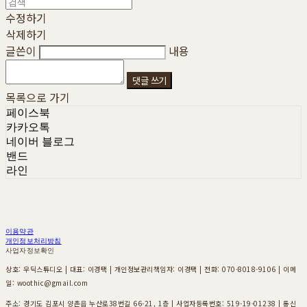
수정하기
삭제하기
글쓴이
내용
댓글 쓰기
목록으로 가기
페이스북
카카오톡
네이버 블로그
밴드
라인
이용약관
개인정보처리방침
사업자정보확인
상호: 우딕스튜디오 | 대표: 이경택 | 개인정보관리책임자: 이경택 | 전화: 070-8018-9106 | 이메
일: woothic@gmail.com
주소: 경기도 김포시 양촌읍 누산로38번길 66-21, 1층 | 사업자등록번호:
519-19-01238
| 통신