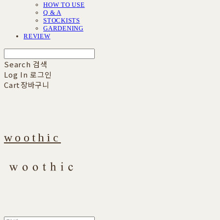
HOW TO USE
Q & A
STOCKISTS
GARDENING
REVIEW
Search
검색
Log In
로그인
Cart
장바구니
woothic