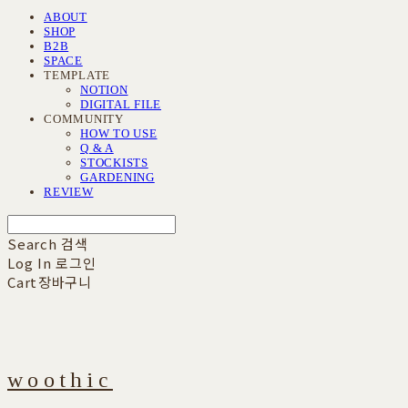
ABOUT
SHOP
B2B
SPACE
TEMPLATE
NOTION
DIGITAL FILE
COMMUNITY
HOW TO USE
Q & A
STOCKISTS
GARDENING
REVIEW
Search
검색
Log In
로그인
Cart
장바구니
woothic