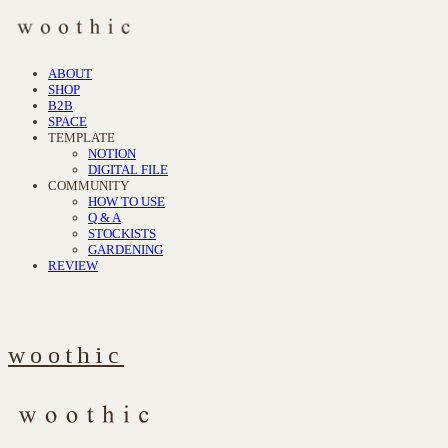
ABOUT
SHOP
B2B
SPACE
TEMPLATE
NOTION
DIGITAL FILE
COMMUNITY
HOW TO USE
Q & A
STOCKISTS
GARDENING
REVIEW
woothic