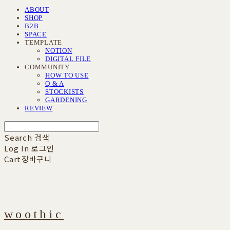
ABOUT
SHOP
B2B
SPACE
TEMPLATE
NOTION
DIGITAL FILE
COMMUNITY
HOW TO USE
Q & A
STOCKISTS
GARDENING
REVIEW
Search
검색
Log In
로그인
Cart
장바구니
woothic