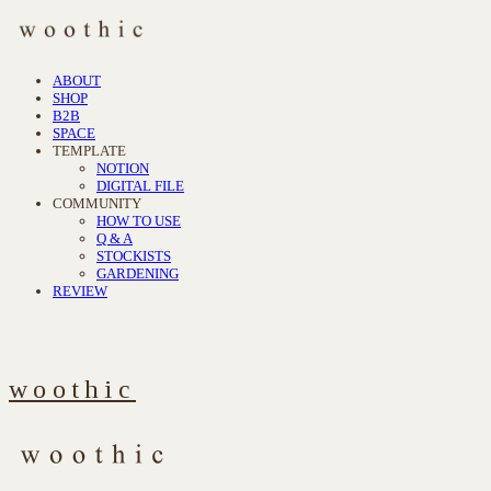
ABOUT
SHOP
B2B
SPACE
TEMPLATE
NOTION
DIGITAL FILE
COMMUNITY
HOW TO USE
Q & A
STOCKISTS
GARDENING
REVIEW
woothic