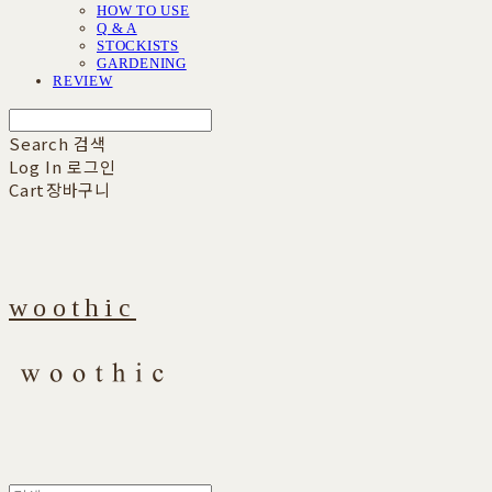
HOW TO USE
Q & A
STOCKISTS
GARDENING
REVIEW
Search
검색
Log In
로그인
Cart
장바구니
woothic