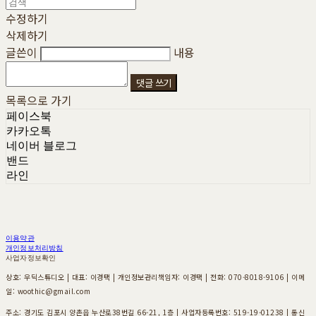
수정하기
삭제하기
글쓴이
내용
댓글 쓰기
목록으로 가기
페이스북
카카오톡
네이버 블로그
밴드
라인
이용약관
개인정보처리방침
사업자정보확인
상호: 우딕스튜디오 | 대표: 이경택 | 개인정보관리책임자: 이경택 | 전화: 070-8018-9106 | 이메
일: woothic@gmail.com
주소: 경기도 김포시 양촌읍 누산로38번길 66-21, 1층 | 사업자등록번호:
519-19-01238
| 통신