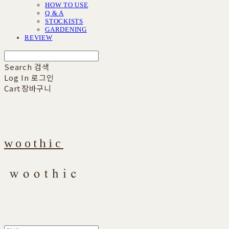
HOW TO USE
Q & A
STOCKISTS
GARDENING
REVIEW
Search
검색
Log In
로그인
Cart
장바구니
woothic