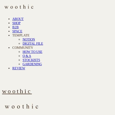
ABOUT
SHOP
B2B
SPACE
TEMPLATE
NOTION
DIGITAL FILE
COMMUNITY
HOW TO USE
Q & A
STOCKISTS
GARDENING
REVIEW
woothic