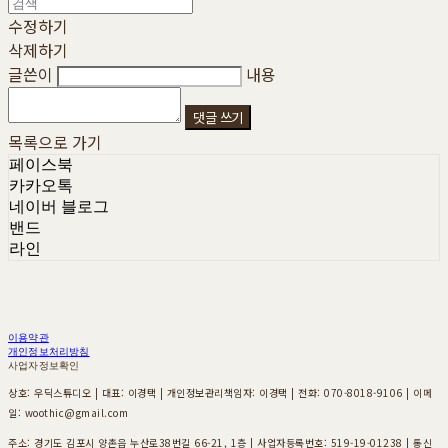
수정하기
삭제하기
글쓴이
내용
댓글 쓰기
목록으로 가기
페이스북
카카오톡
네이버 블로그
밴드
라인
이용약관
개인정보처리방침
사업자정보확인
상호: 우딕스튜디오 | 대표: 이경택 | 개인정보관리책임자: 이경택 | 전화: 070-8018-9106 | 이메
일: woothic@gmail.com
주소: 경기도 김포시 양촌읍 누산로38번길 66-21, 1층 | 사업자등록번호:
519-19-01238
| 통신