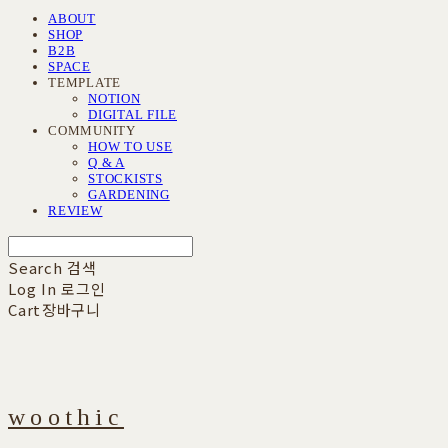
ABOUT
SHOP
B2B
SPACE
TEMPLATE
NOTION
DIGITAL FILE
COMMUNITY
HOW TO USE
Q & A
STOCKISTS
GARDENING
REVIEW
Search
검색
Log In
로그인
Cart
장바구니
woothic