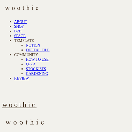
ABOUT
SHOP
B2B
SPACE
TEMPLATE
NOTION
DIGITAL FILE
COMMUNITY
HOW TO USE
Q & A
STOCKISTS
GARDENING
REVIEW
woothic