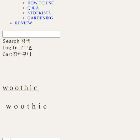
HOW TO USE
Q & A
STOCKISTS
GARDENING
REVIEW
Search
검색
Log In
로그인
Cart
장바구니
woothic