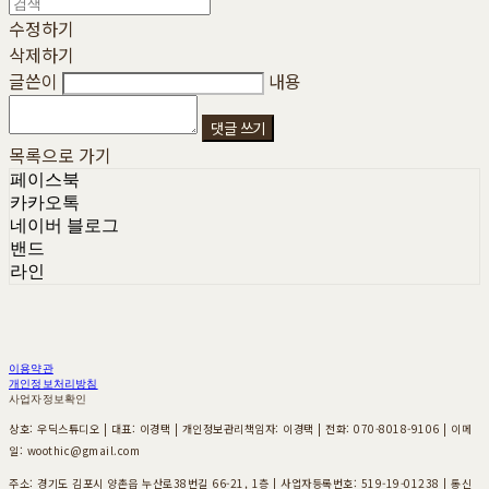
수정하기
삭제하기
글쓴이
내용
댓글 쓰기
목록으로 가기
페이스북
카카오톡
네이버 블로그
밴드
라인
이용약관
개인정보처리방침
사업자정보확인
상호: 우딕스튜디오 | 대표: 이경택 | 개인정보관리책임자: 이경택 | 전화: 070-8018-9106 | 이메
일: woothic@gmail.com
주소: 경기도 김포시 양촌읍 누산로38번길 66-21, 1층 | 사업자등록번호:
519-19-01238
| 통신