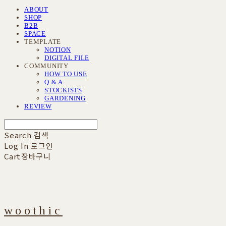
ABOUT
SHOP
B2B
SPACE
TEMPLATE
NOTION
DIGITAL FILE
COMMUNITY
HOW TO USE
Q & A
STOCKISTS
GARDENING
REVIEW
Search
검색
Log In
로그인
Cart
장바구니
woothic