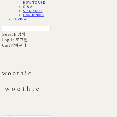
HOW TO USE
Q & A
STOCKISTS
GARDENING
REVIEW
Search
검색
Log In
로그인
Cart
장바구니
woothic