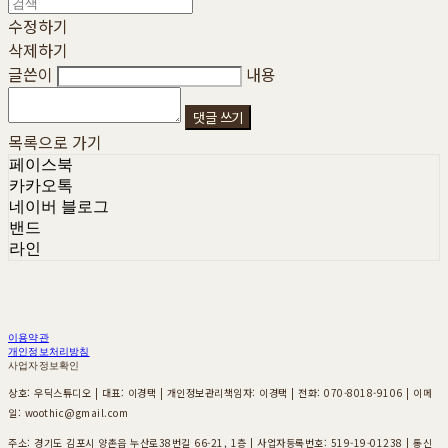
수정하기
삭제하기
글쓴이
내용
댓글 쓰기
목록으로 가기
페이스북
카카오톡
네이버 블로그
밴드
라인
이용약관
개인정보처리방침
사업자정보확인
상호: 우딕스튜디오 | 대표: 이경택 | 개인정보관리책임자: 이경택 | 전화: 070-8018-9106 | 이메
일: woothic@gmail.com
주소: 경기도 김포시 양촌읍 누산로38번길 66-21, 1층 | 사업자등록번호:
519-19-01238
| 통신