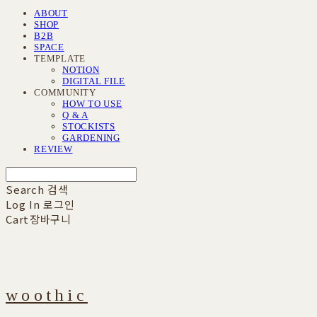
ABOUT
SHOP
B2B
SPACE
TEMPLATE
NOTION
DIGITAL FILE
COMMUNITY
HOW TO USE
Q & A
STOCKISTS
GARDENING
REVIEW
Search
검색
Log In
로그인
Cart
장바구니
woothic