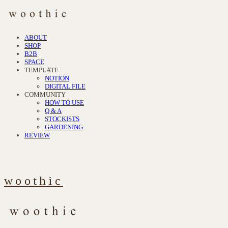
ABOUT
SHOP
B2B
SPACE
TEMPLATE
NOTION
DIGITAL FILE
COMMUNITY
HOW TO USE
Q & A
STOCKISTS
GARDENING
REVIEW
woothic