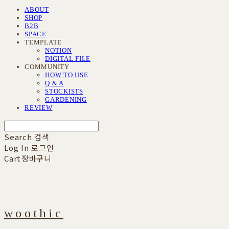
ABOUT
SHOP
B2B
SPACE
TEMPLATE
NOTION
DIGITAL FILE
COMMUNITY
HOW TO USE
Q & A
STOCKISTS
GARDENING
REVIEW
Search
검색
Log In
로그인
Cart
장바구니
woothic