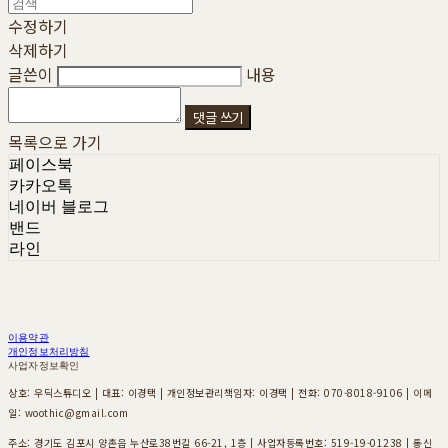
수정하기
삭제하기
글쓴이
내용
댓글 쓰기
목록으로 가기
페이스북
카카오톡
네이버 블로그
밴드
라인
이용약관
개인정보처리방침
사업자정보확인
상호: 우딕스튜디오 | 대표: 이경택 | 개인정보관리책임자: 이경택 | 전화: 070-8018-9106 | 이메
일: woothic@gmail.com
주소: 경기도 김포시 양촌읍 누산로38번길 66-21, 1층 | 사업자등록번호:
519-19-01238
| 통신