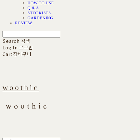
HOW TO USE
Q & A
STOCKISTS
GARDENING
REVIEW
Search
검색
Log In
로그인
Cart
장바구니
woothic