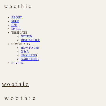
ABOUT
SHOP
B2B
SPACE
TEMPLATE
NOTION
DIGITAL FILE
COMMUNITY
HOW TO USE
Q & A
STOCKISTS
GARDENING
REVIEW
woothic