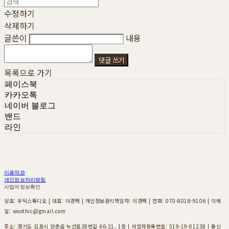
수정하기
삭제하기
글쓴이
내용
댓글 쓰기
목록으로 가기
페이스북
카카오톡
네이버 블로그
밴드
라인
이용약관
개인정보처리방침
사업자정보확인
상호: 우딕스튜디오 | 대표: 이경택 | 개인정보관리책임자: 이경택 | 전화: 070-8018-9106 | 이메
일: woothic@gmail.com
주소: 경기도 김포시 양촌읍 누산로38번길 66-21, 1층 | 사업자등록번호:
519-19-01238
| 통신