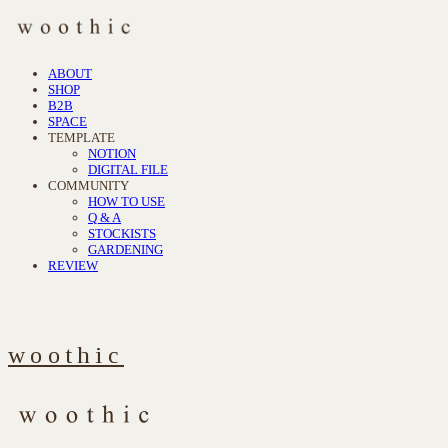
ABOUT
SHOP
B2B
SPACE
TEMPLATE
NOTION
DIGITAL FILE
COMMUNITY
HOW TO USE
Q & A
STOCKISTS
GARDENING
REVIEW
woothic