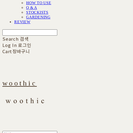
HOW TO USE
Q & A
STOCKISTS
GARDENING
REVIEW
Search
검색
Log In
로그인
Cart
장바구니
woothic