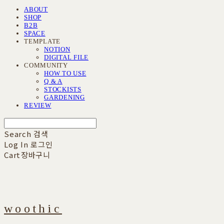
ABOUT
SHOP
B2B
SPACE
TEMPLATE
NOTION
DIGITAL FILE
COMMUNITY
HOW TO USE
Q & A
STOCKISTS
GARDENING
REVIEW
Search
검색
Log In
로그인
Cart
장바구니
woothic