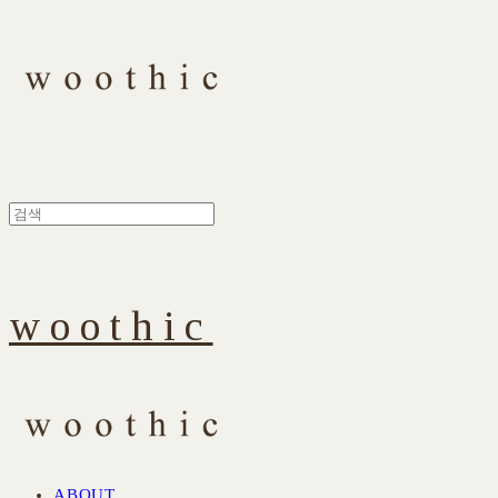
woothic
ABOUT