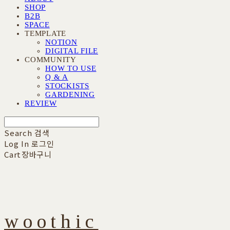
SHOP
B2B
SPACE
TEMPLATE
NOTION
DIGITAL FILE
COMMUNITY
HOW TO USE
Q & A
STOCKISTS
GARDENING
REVIEW
Search
검색
Log In
로그인
Cart
장바구니
woothic