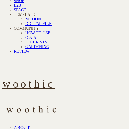
SHOP
B2B
SPACE
TEMPLATE
NOTION
DIGITAL FILE
COMMUNITY
HOW TO USE
Q & A
STOCKISTS
GARDENING
REVIEW
woothic
ABOUT