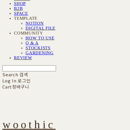
SHOP
B2B
SPACE
TEMPLATE
NOTION
DIGITAL FILE
COMMUNITY
HOW TO USE
Q & A
STOCKISTS
GARDENING
REVIEW
Search
검색
Log In
로그인
Cart
장바구니
woothic