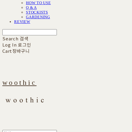
HOW TO USE
Q & A
STOCKISTS
GARDENING
REVIEW
Search
검색
Log In
로그인
Cart
장바구니
woothic