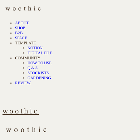
ABOUT
SHOP
B2B
SPACE
TEMPLATE
NOTION
DIGITAL FILE
COMMUNITY
HOW TO USE
Q & A
STOCKISTS
GARDENING
REVIEW
woothic