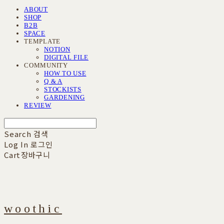
ABOUT
SHOP
B2B
SPACE
TEMPLATE
NOTION
DIGITAL FILE
COMMUNITY
HOW TO USE
Q & A
STOCKISTS
GARDENING
REVIEW
Search
검색
Log In
로그인
Cart
장바구니
woothic